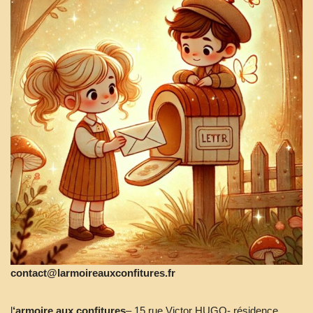
contact@larmoireauxconfitures.fr
l
‘armoire aux confitures
– 15 rue Victor HUGO- résidence